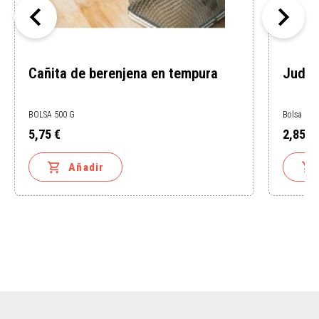


Cañita de berenjena en tempura
Judía
BOLSA 500 G
Bolsa 1 K
5,75 €
2,85 €
Precio
Precio


Añadir