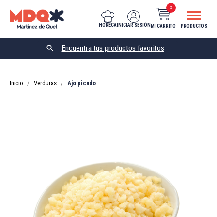
0
HORECA
INICIAR SESIÓN
MI CARRITO
PRODUCTOS

Inicio
Verduras
Ajo picado