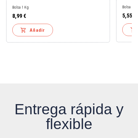
Bolsa 1 K
Bolsa 1 Kg
5,55 €
8,99 €
Precio
Precio


Añadir
Entrega rápida y
flexible