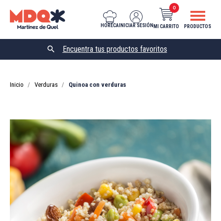
0
HORECA
INICIAR SESIÓN
MI CARRITO
PRODUCTOS

Inicio
Verduras
Quinoa con verduras