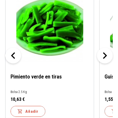


Pimiento verde en tiras
Guisa
Bolsa 2.5 Kg
Bolsa 450
10,63 €
1,55 €
Precio
Precio


Añadir