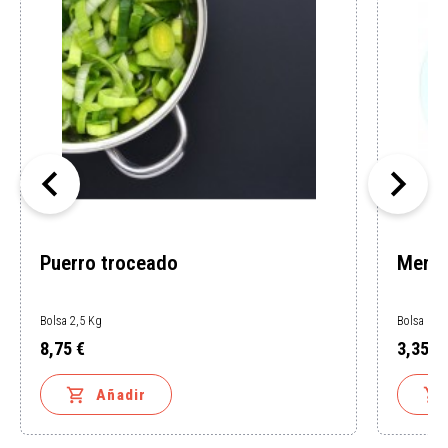


Puerro troceado
Menes
Bolsa 2,5 Kg
Bolsa 1 K
8,75 €
3,35 €
Precio
Precio


Añadir