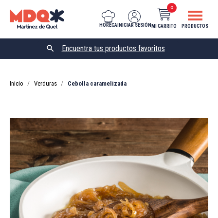
0
HORECA
INICIAR SESIÓN
MI CARRITO
PRODUCTOS

Inicio
Verduras
Cebolla caramelizada