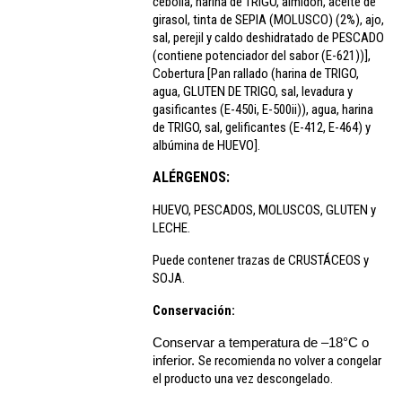
cebolla, harina de TRIGO, almidón, aceite de
girasol, tinta de SEPIA (MOLUSCO) (2%), ajo,
sal, perejil y caldo deshidratado de PESCADO
(contiene potenciador del sabor (E-621))],
Cobertura [Pan rallado (harina de TRIGO,
agua, GLUTEN DE TRIGO, sal, levadura y
gasificantes (E-450i, E-500ii)), agua, harina
de TRIGO, sal, gelificantes (E-412, E-464) y
albúmina de HUEVO].
ALÉRGENOS:
HUEVO, PESCADOS, MOLUSCOS, GLUTEN y
LECHE.
Puede contener trazas de CRUSTÁCEOS y
SOJA.
Conservación:
Conservar a temperatura de –18°C o
inferior.
Se recomienda no volver a congelar
el producto una vez descongelado.