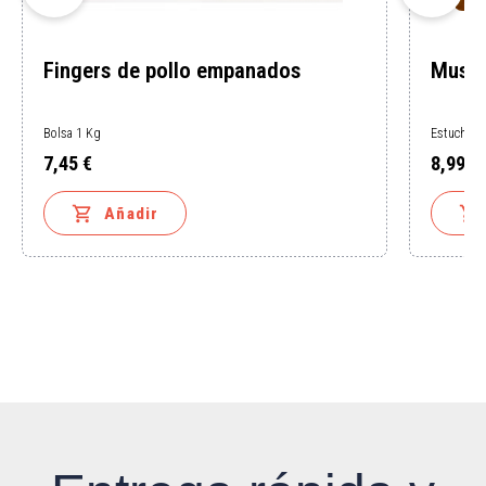
Fingers de pollo empanados
Musli
Bolsa 1 Kg
Estuche 1
7,45 €
8,99 €
Precio
Precio


Añadir