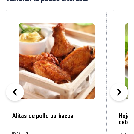


Alitas de pollo barbacoa
Hojal
cabra
Bolsa 1 Kg
Estuche 4