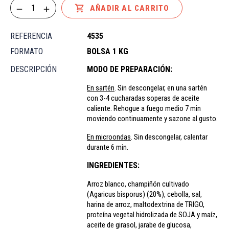

AÑADIR AL CARRITO
REFERENCIA
4535
FORMATO
BOLSA 1 KG
DESCRIPCIÓN
MODO DE PREPARACIÓN:
En sartén
. Sin descongelar, en una sartén
con 3-4 cucharadas soperas de aceite
caliente. Rehogue a fuego medio 7 min
moviendo continuamente y sazone al gusto.
En microondas
. Sin descongelar, calentar
durante 6 min.
INGREDIENTES:
Arroz blanco, champiñón cultivado
(Agaricus bisporus) (20%), cebolla, sal,
harina de arroz, maltodextrina de TRIGO,
proteína vegetal hidrolizada de SOJA y maíz,
aceite de girasol, jarabe de glucosa,