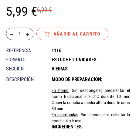
5,99 €
6,99 €

AÑADIR AL CARRITO
REFERENCIA
1116
FORMATO
ESTUCHE 2 UNIDADES
SECCIÓN
VIEIRAS
DESCRIPCIÓN
MODO DE PREPARACIÓN:
En horno
. Sin descongelar, p
recalentar el
horno tradicional a 200°C durante 10 min.
Cocer la concha a media altura durante unos
30 min.
En microondas
. Sin descongelar, c
alentar la
concha 4 o 5 min.
INGREDIENTES: