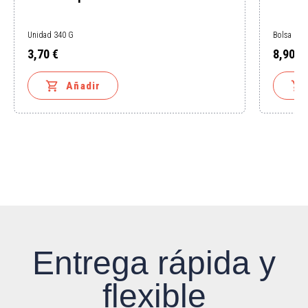
Unidad 340 G
Bolsa 1 K
3,70 €
8,90 €
Precio
Precio


Añadir
Entrega rápida y
flexible