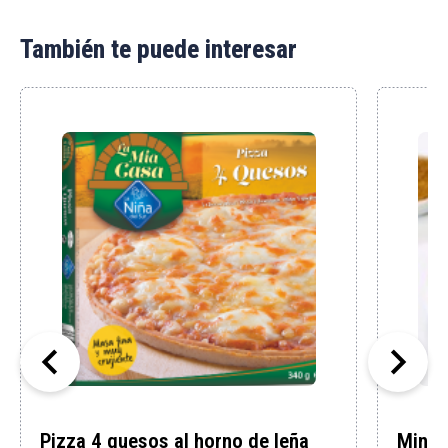
También te puede interesar


Pizza 4 quesos al horno de leña
Mini-r