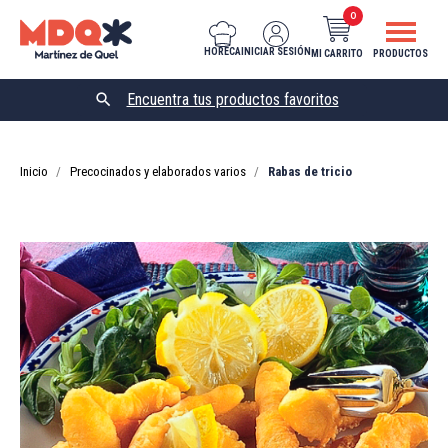
0
HORECA
INICIAR SESIÓN
MI CARRITO
PRODUCTOS

Inicio
Precocinados y elaborados varios
Rabas de tricio