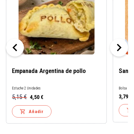


Empanada Argentina de pollo
San j
Estuche 2 Unidades
Bolsa 1 K
5,15 €
3,79 €
4,50 €
Precio
Precio
Precio
base


Añadir