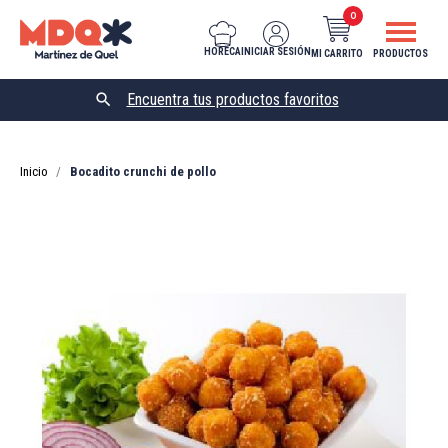
0
HORECA
INICIAR SESIÓN
MI CARRITO
PRODUCTOS

Inicio
Bocadito crunchi de pollo