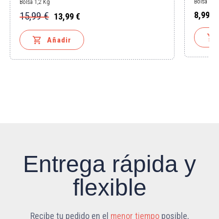
Bolsa 1 K
Bolsa 1,2 Kg
8,99 €
15,99 €
13,99 €
Precio
Precio
Precio
base


Añadir
Entrega rápida y
flexible
Recibe tu pedido en el
menor tiempo
posible,