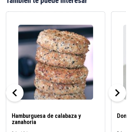
También te puede interesar


Hamburguesa de calabaza y
Donut
zanahoria