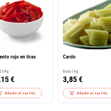
ento rojo en tiras
Cardo
2.5 Kg
Bolsa 1 Kg
,15 €
3,85 €
o
Precio


Añadir al carrito
Añadir al carrito