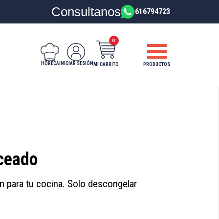
Consultanos
616794723
0
HORECA
INICIAR SESIÓN
PRODUCTOS
MI CARRITO
oceado
n para tu cocina. Solo descongelar