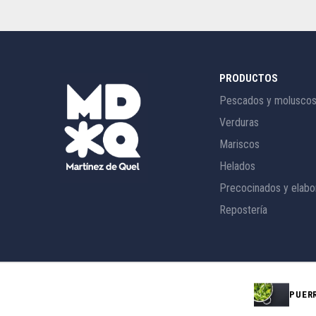
PRODUCTOS
Pescados y molusco
Verduras
Mariscos
Helados
Precocinados y elabo
Repostería
PUER