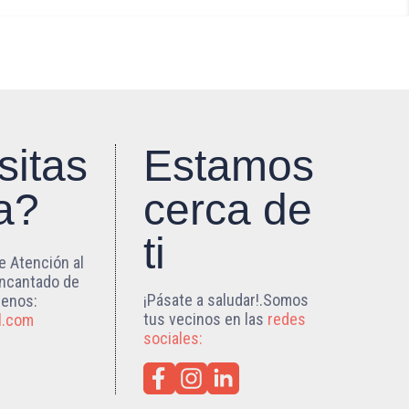
sitas
Estamos
a?
cerca de
ti
e Atención al
encantado de
¡Pásate a saludar!.Somos
benos:
tus vecinos en las
redes
l.com
sociales: