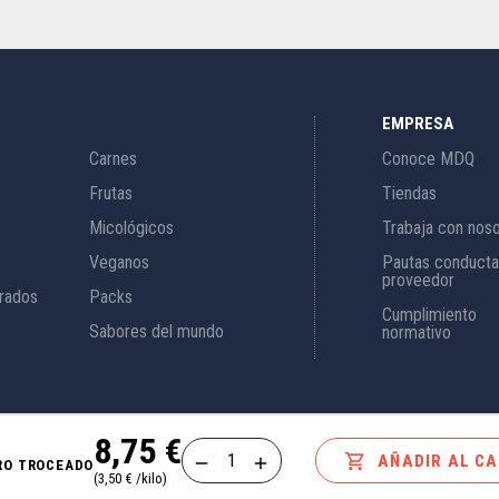
EMPRESA
s
Carnes
Conoce MDQ
Frutas
Tiendas
Micológicos
Trabaja con nos
Veganos
Pautas conducta
proveedor
rados
Packs
Cumplimiento
Sabores del mundo
normativo
8,75 €

AÑADIR AL C
RO TROCEADO
(3,50 € /kilo)