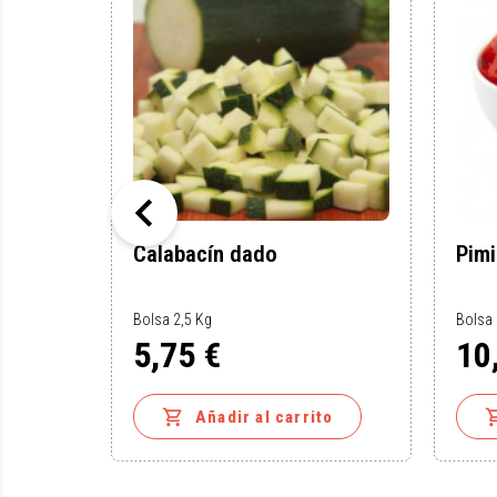

ras
Calabacín dado
Pimi
Bolsa 2,5 Kg
Bolsa 
5,75 €
10
Precio
Preci

to
Añadir al carrito