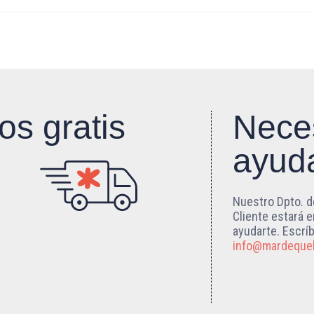
os gratis
Nece
ayud
Nuestro Dpto. d
Cliente estará 
ayudarte. Escrí
info@mardeque