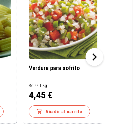

Verdura para sofrito
Pimien
en tira
Bolsa 1 Kg
Bolsa 2.5 
4,45 €
11,0
Precio
Precio


Añadir al carrito