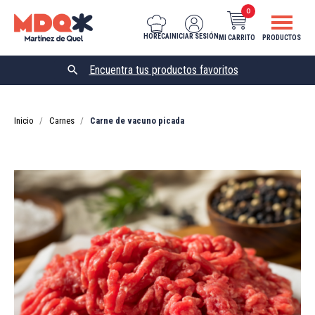
0
HORECA
INICIAR SESIÓN
MI CARRITO
PRODUCTOS

Inicio
Carnes
Carne de vacuno picada