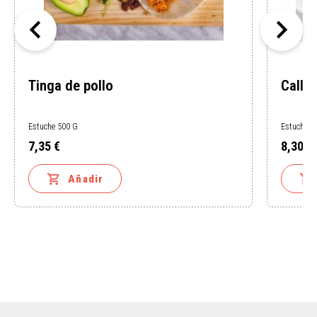


Tinga de pollo
Callo
Estuche 500 G
Estuche 1
7,35 €
8,30 €
Precio
Precio


Añadir