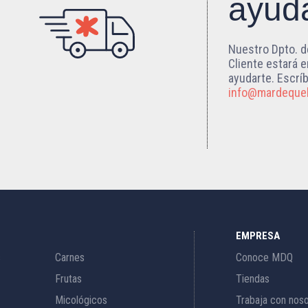
ayud
Nuestro Dpto. d
Cliente estará 
ayudarte. Escrí
info@mardeque
EMPRESA
s
Carnes
Conoce MDQ
Frutas
Tiendas
Micológicos
Trabaja con nos