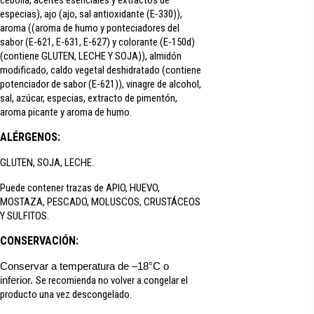
cebolla, aceites esenciales y extractos de
especias), ajo (ajo, sal antioxidante (E-330)),
aroma ((aroma de humo y ponteciadores del
sabor (E-621, E-631, E-627) y colorante (E-150d)
(contiene GLUTEN, LECHE Y SOJA)), almidón
modificado, caldo vegetal deshidratado (contiene
potenciador de sabor (E-621)), vinagre de alcohol,
sal, azúcar, especias, extracto de pimentón,
aroma picante y aroma de humo.
ALÉRGENOS:
GLUTEN, SOJA, LECHE.
Puede contener trazas de APIO, HUEVO,
MOSTAZA, PESCADO, MOLUSCOS, CRUSTÁCEOS
Y SULFITOS.
CONSERVACIÓN:
Conservar a temperatura de –18°C o
inferior.
Se recomienda no volver a congelar el
producto una vez descongelado.