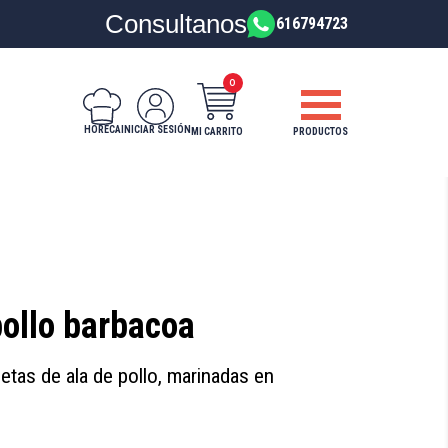
Consultanos
616794723
0
HORECA
INICIAR SESIÓN
PRODUCTOS
MI CARRITO
pollo barbacoa
tas de ala de pollo, marinadas en