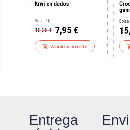
n de
Kiwi en dados
Croq
gam
Bolsa 1 Kg
Bolsa 
7,95 €
15
10,36 €
Precio
Precio
Preci
base

to
Añadir al carrito
Entrega
Envi