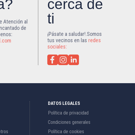
a?
cerca de
ti
e Atención al
encantado de
¡Pásate a saludar!.Somos
benos:
tus vecinos en las
redes
l.com
sociales:
DATOS LEGALES
Política de privacidad
Condiciones generales
otros
Política de cookies