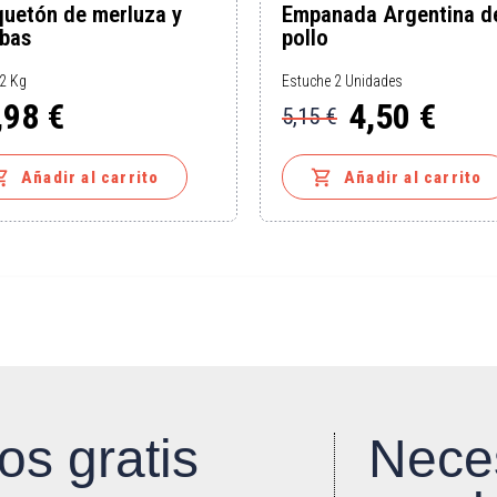
uetón de merluza y
Empanada Argentina d
bas
pollo
2 Kg
Estuche 2 Unidades
,98 €
4,50 €
5,15 €
o
Precio
Precio
base


Añadir al carrito
Añadir al carrito
os gratis
Nece