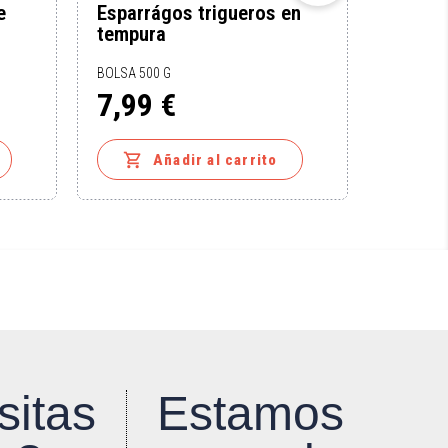
e
Esparrágos trigueros en
Helado
tempura
BOLSA 500 G
6,99 €
Precio
Precio
7,99 €
base
Precio


Añadir al carrito
sitas
Estamos