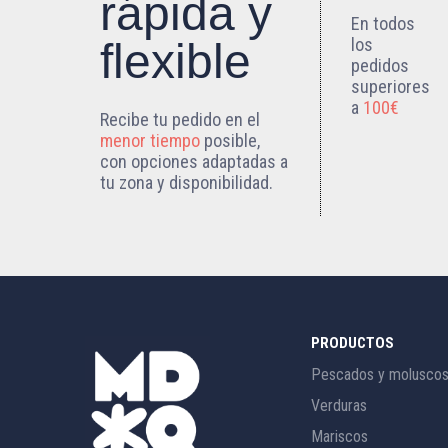
rápida y
En todos
los
flexible
pedidos
superiores
a
100€
Recibe tu pedido en el
menor tiempo
posible,
con opciones adaptadas a
tu zona y disponibilidad.
PRODUCTOS
Pescados y molusco
Verduras
Mariscos