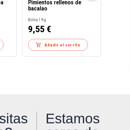
oa
Pimientos rellenos de
Patata
bacalao
Bolsa 1 K
Bolsa 1 Kg
3,70
9,55 €
Precio
Precio


Añadir al carrito
sitas
Estamos