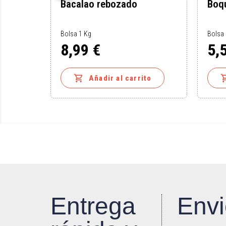
rnera y
Bacalao rebozado
Boq
Bolsa 1 Kg
Bolsa
8,99 €
5,
Precio
Preci

to
Añadir al carrito
Entrega
Envi