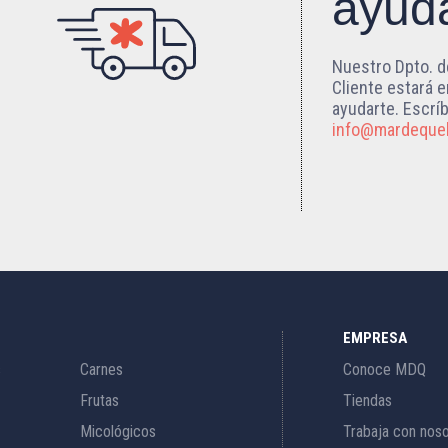
ayud
Nuestro Dpto. d
Cliente estará 
ayudarte. Escrí
info@mardeque
EMPRESA
s
Carnes
Conoce MDQ
Frutas
Tiendas
Micológicos
Trabaja con nos