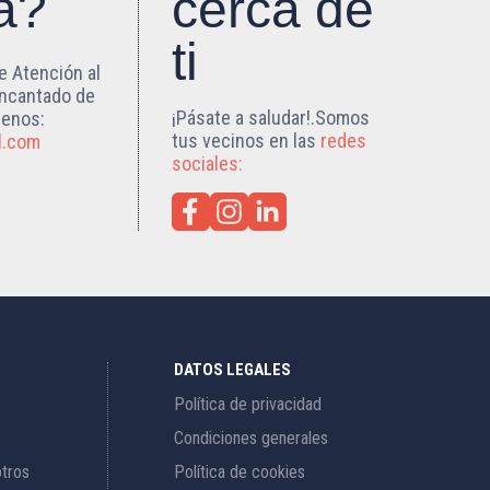
a?
cerca de
ti
e Atención al
encantado de
¡Pásate a saludar!.Somos
benos:
tus vecinos en las
redes
l.com
sociales:
DATOS LEGALES
Política de privacidad
Condiciones generales
otros
Política de cookies