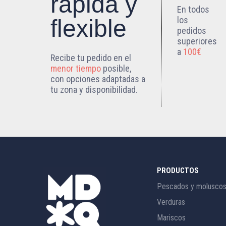
rápida y
En todos
los
flexible
pedidos
superiores
a
100€
Recibe tu pedido en el
menor tiempo
posible,
con opciones adaptadas a
tu zona y disponibilidad.
PRODUCTOS
Pescados y molusco
Verduras
Mariscos