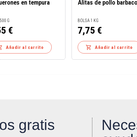
uerones en tempura
Alitas de pollo barbac
 500 G
BOLSA 1 KG
55 €
7,75 €
o
Precio


Añadir al carrito
Añadir al carrito
os gratis
Nece