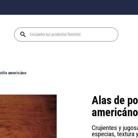

estilo americáno
Alas de pol
americáno
Crujientes y jugos
especias, textura 