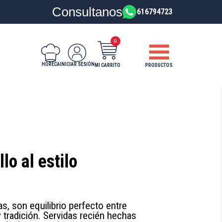
Consultanos
616794723
0
HORECA
INICIAR SESIÓN
PRODUCTOS
MI CARRITO
lo al estilo
as, son equilibrio perfecto entre
y tradición. Servidas recién hechas