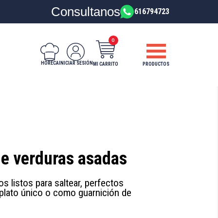
Consultanos
616794723
0
HORECA
INICIAR SESIÓN
PRODUCTOS
MI CARRITO
de verduras asadas
s listos para saltear, perfectos
lato único o como guarnición de