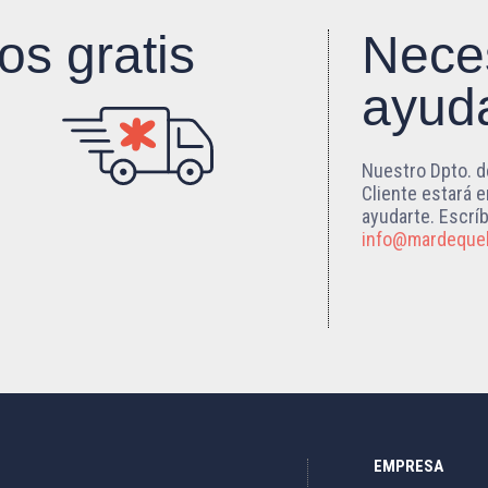
os gratis
Nece
ayud
Nuestro Dpto. d
Cliente estará 
ayudarte. Escrí
info@mardeque
EMPRESA