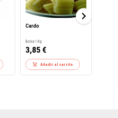

Cardo
Guaca
Bolsa 1 Kg
Estuche 5
3,85 €
6,18
Precio
Precio


Añadir al carrito