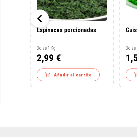

Espinacas porcionadas
Gui
Bolsa 1 Kg
Bolsa
2,99 €
1,
Precio
Preci

to
Añadir al carrito