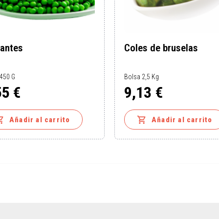
santes
Coles de bruselas
 450 G
Bolsa 2,5 Kg
55 €
9,13 €
o
Precio


Añadir al carrito
Añadir al carrito