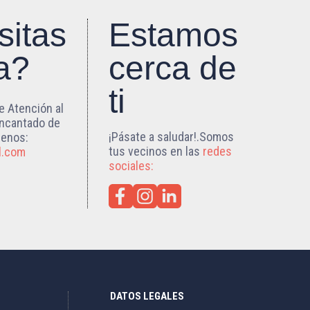
sitas
Estamos
a?
cerca de
ti
e Atención al
encantado de
¡Pásate a saludar!.Somos
benos:
tus vecinos en las
redes
l.com
sociales:
DATOS LEGALES