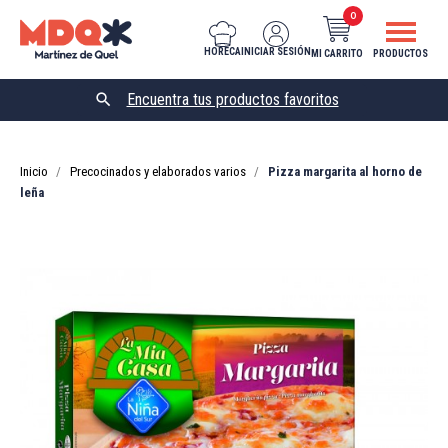
0
HORECA
INICIAR SESIÓN
MI CARRITO
PRODUCTOS

Inicio
Precocinados y elaborados varios
Pizza margarita al horno de
leña