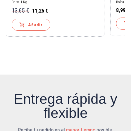
Bolsa 1 Kg
Bolsa 1 K
13,65 €
8,99 €
11,25 €
Precio
Precio
Precio
base


Añadir
Entrega rápida y
flexible
Recibe tu pedido en el
menor tiempo
posible,