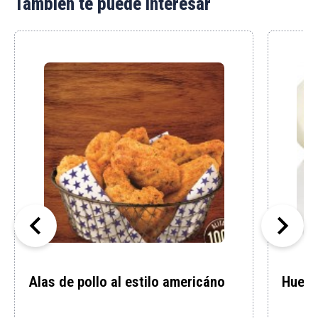
También te puede interesar


Alas de pollo al estilo americáno
Huevo