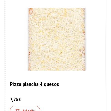
Pizza plancha 4 quesos
7,75 €
Precio

Añadir