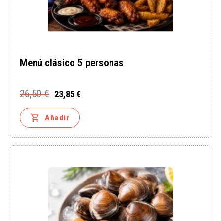
Menú clásico 5 personas
26,50 €
23,85 €
Precio
Precio
base

Añadir