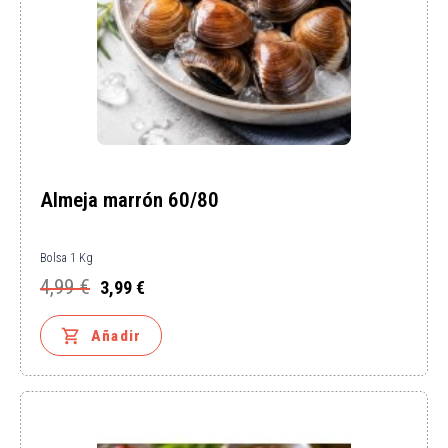
Almeja marrón 60/80
Bolsa 1 Kg
4,99 €
3,99 €
Precio
Precio
base

Añadir