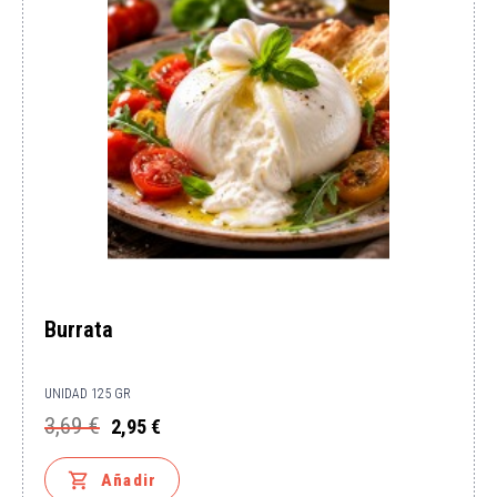
Burrata
UNIDAD 125 GR
3,69 €
2,95 €
Precio
Precio
base

Añadir