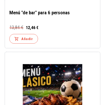
Menú "de bar" para 6 personas
13,84 €
12,46 €
Precio
Precio
base

Añadir