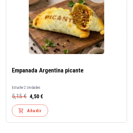
Empanada Argentina picante
Estuche 2 Unidades
5,15 €
4,50 €
Precio
Precio
base

Añadir