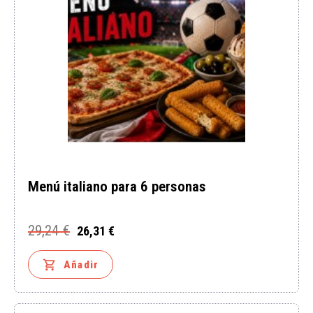
Menú italiano para 6 personas
29,24 €
26,31 €
Precio
Precio
base

Añadir