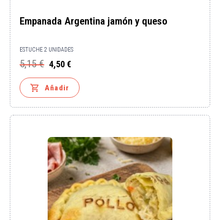
Empanada Argentina jamón y queso
ESTUCHE 2 UNIDADES
5,15 €
4,50 €
Precio
Precio
base

Añadir