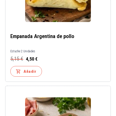
Empanada Argentina de pollo
Estuche 2 Unidades
5,15 €
4,50 €
Precio
Precio
base

Añadir