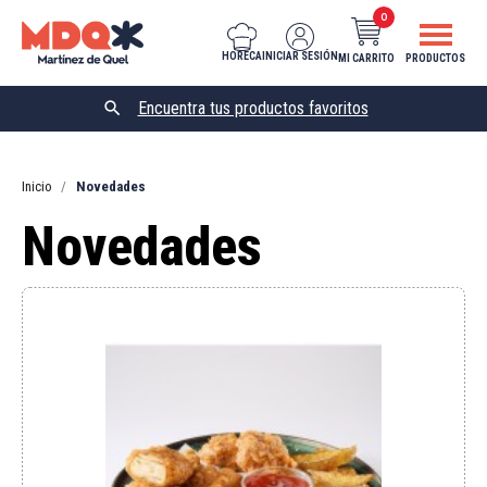
0
HORECA
INICIAR SESIÓN
MI CARRITO
PRODUCTOS

Inicio
Novedades
Novedades