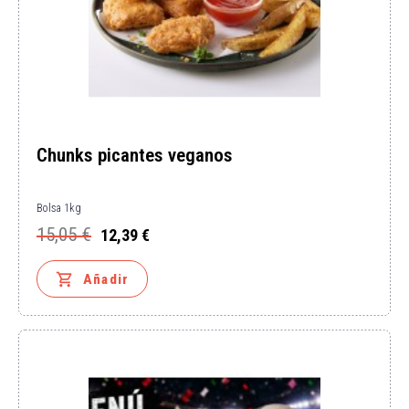
Chunks picantes veganos
Bolsa 1kg
15,05 €
12,39 €
Precio
Precio
base

Añadir