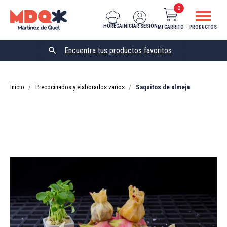
0
HORECA
INICIAR SESIÓN
MI CARRITO
PRODUCTOS

Inicio
Precocinados y elaborados varios
Saquitos de almeja