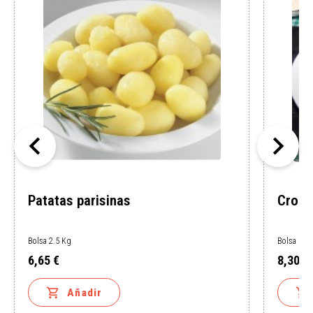


Patatas parisinas
Croqu
Bolsa 2.5 Kg
Bolsa 1 K
6,65 €
8,30 €
Precio
Precio


Añadir