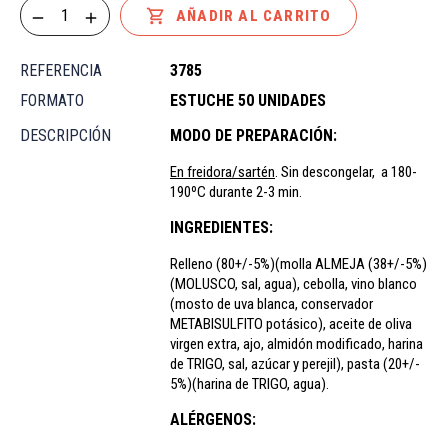

AÑADIR AL CARRITO
REFERENCIA
3785
FORMATO
ESTUCHE 50 UNIDADES
DESCRIPCIÓN
MODO DE PREPARACIÓN:
En freidora/sartén
. Sin descongelar, a 180-
190ºC durante 2-3 min.
INGREDIENTES:
Relleno (80+/-5%)(molla ALMEJA (38+/-5%)
(MOLUSCO, sal, agua), cebolla, vino blanco
(mosto de uva blanca, conservador
METABISULFITO potásico), aceite de oliva
virgen extra, ajo, almidón modificado, harina
de TRIGO, sal, azúcar y perejil), pasta (20+/-
5%)(harina de TRIGO, agua).
ALÉRGENOS: