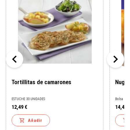


Tortillitas de camarones
Nugge
ESTUCHE 30 UNIDADES
Bolsa 1 K
12,49 €
14,45 
Precio
Precio


Añadir