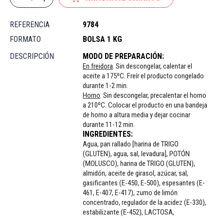
REFERENCIA
9784
FORMATO
BOLSA 1 KG
DESCRIPCIÓN
MODO DE PREPARACIÓN:
En freidora
. Sin descongelar, calentar el
aceite a 175ºC. Freír el producto congelado
durante 1-2 min.
Horno
. Sin descongelar, precalentar el horno
a 210ºC. Colocar el producto en una bandeja
de horno a altura media y dejar cocinar
durante 11-12 min.
INGREDIENTES:
Agua, pan rallado [harina de TRIGO
(GLUTEN), agua, sal, levadura], POTÓN
(MOLUSCO), harina de TRIGO (GLUTEN),
almidón, aceite de girasol, azúcar, sal,
gasificantes (E-450, E-500), espesantes (E-
461, E-407, E-417), zumo de limón
concentrado, regulador de la acidez (E-330),
estabilizante (E-452), LACTOSA,