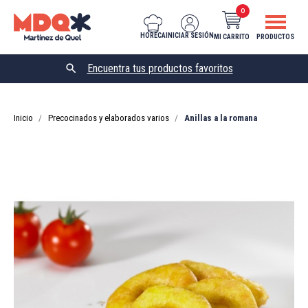
0
HORECA
INICIAR SESIÓN
MI CARRITO
PRODUCTOS

Inicio
Precocinados y elaborados varios
Anillas a la romana