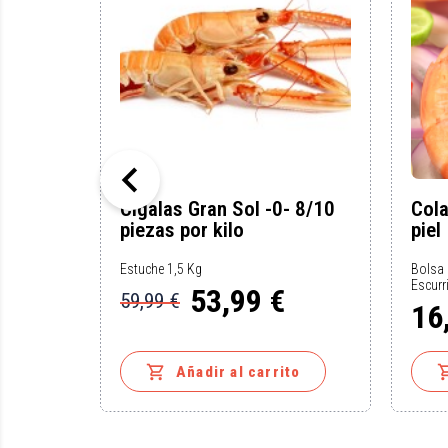

Cigalas Gran Sol -0- 8/10
Col
piezas por kilo
piel
Estuche 1,5 Kg
Bolsa 
Escurr
53,99 €
59,99 €
16
Precio
Precio
Preci
base

to
Añadir al carrito