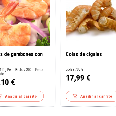
as de gambones con
Colas de cigalas
Bolsa 700 Gr
1 Kg Peso Bruto / 800 G Peso
ido
17,99 €
,10 €
Precio
o


Añadir al carrito
Añadir al carrito