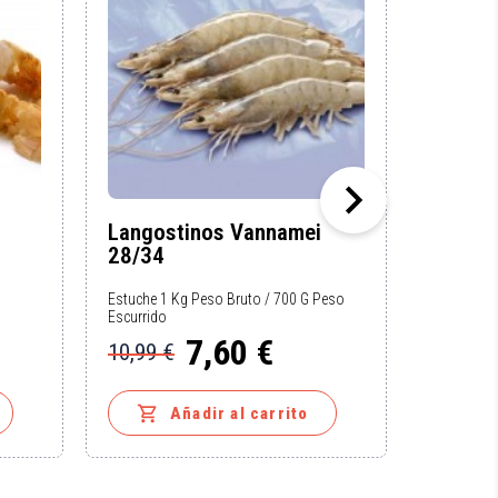

Langostinos Vannamei
Langos
28/34
20/30
Estuche 1 Kg Peso Bruto / 700 G Peso
Estuche 1 
Escurrido
14,9
7,60 €
Precio
10,99 €
Precio
Precio
base


Añadir al carrito