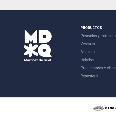
PRODUCTOS
Pescados y molusco
Verduras
Mariscos
Helados
Precocinados y elabo
Repostería
CANGR