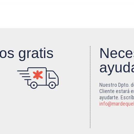
os gratis
Nece
ayud
Nuestro Dpto. d
Cliente estará 
ayudarte. Escrí
info@mardeque