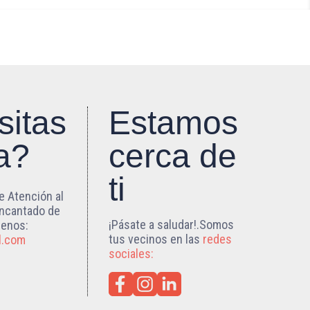
sitas
Estamos
a?
cerca de
ti
e Atención al
encantado de
¡Pásate a saludar!.Somos
benos:
tus vecinos en las
redes
l.com
sociales: