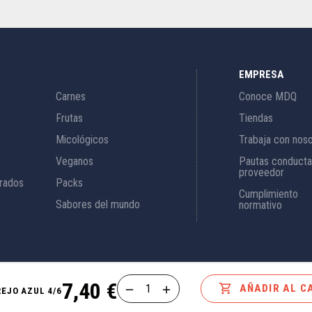
EMPRESA
s
Carnes
Conoce MDQ
Frutas
Tiendas
Micológicos
Trabaja con nos
Veganos
Pautas conducta
proveedor
rados
Packs
Cumplimiento
Sabores del mundo
normativo
7,40 €

AÑADIR AL C
EJO AZUL 4/6