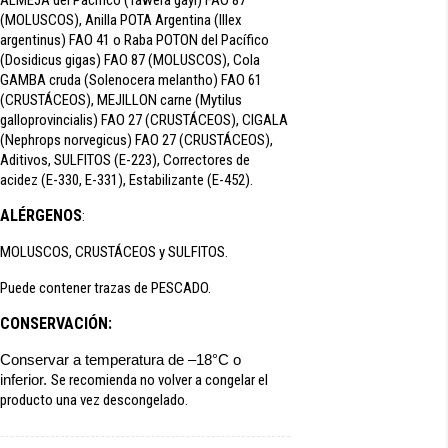
ALMEJA del Pacífico (Tawera gayi) FAO 87
(MOLUSCOS), Anilla POTA Argentina (Illex
argentinus) FAO 41 o Raba POTON del Pacífico
(Dosidicus gigas) FAO 87 (MOLUSCOS), Cola
GAMBA cruda (Solenocera melantho) FAO 61
(CRUSTÁCEOS), MEJILLON carne (Mytilus
galloprovincialis) FAO 27 (CRUSTÁCEOS), CIGALA
(Nephrops norvegicus) FAO 27 (CRUSTÁCEOS),
Aditivos, SULFITOS (E-223), Correctores de
acidez (E-330, E-331), Estabilizante (E-452).
ALÉRGENOS
:
MOLUSCOS, CRUSTÁCEOS y SULFITOS.
Puede contener trazas de PESCADO.
CONSERVACIÓN:
Conservar a temperatura de –18°C o
inferior.
Se recomienda no volver a congelar el
producto una vez descongelado.