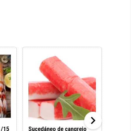

1/15
Sucedáneo de cangrejo
Mejill