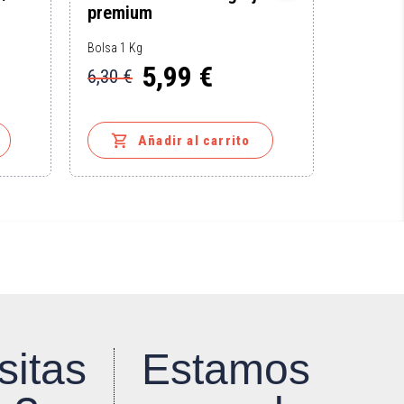
premium
jugo
Bolsa 1 Kg
Bolsa 1 K
5,99 €
7,10
6,30 €
Precio
Precio
Precio
base


Añadir al carrito
sitas
Estamos