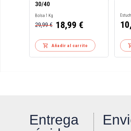
30/40
Estuch
Bolsa 1 Kg
10
18,99 €
29,99 €
Preci
Precio
Precio
base

to
Añadir al carrito
Entrega
Envi