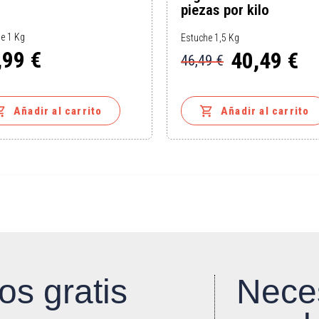
piezas por kilo
e 1 Kg
Estuche 1,5 Kg
,99 €
40,49 €
46,49 €
o
Precio
Precio
base


Añadir al carrito
Añadir al carrito
os gratis
Nece