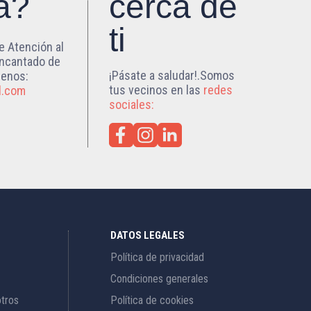
a?
cerca de
ti
e Atención al
encantado de
¡Pásate a saludar!.Somos
benos:
tus vecinos en las
redes
l.com
sociales:
DATOS LEGALES
Política de privacidad
Condiciones generales
otros
Política de cookies