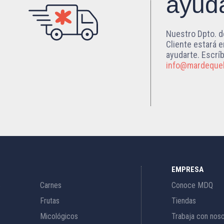
ayud
Nuestro Dpto. d
Cliente estará 
ayudarte. Escrí
info@mardeque
EMPRESA
s
Carnes
Conoce MDQ
Frutas
Tiendas
Micológicos
Trabaja con nos