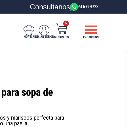
Consultanos
616794723
0
HORECA
INICIAR SESIÓN
PRODUCTOS
MI CARRITO
 para sopa de
s y mariscos perfecta para
o una paella.