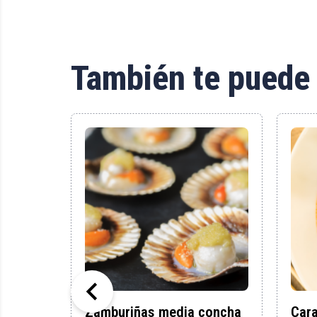
También te puede 

s
Zamburiñas media concha
Cara