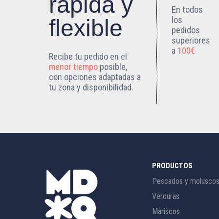
rápida y
En todos
los
flexible
pedidos
superiores
a
100€
Recibe tu pedido en el
menor tiempo
posible,
con opciones adaptadas a
tu zona y disponibilidad.
PRODUCTOS
Pescados y molusco
Verduras
Mariscos