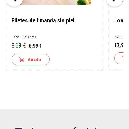
Filetes de limanda sin piel
Lomos
Bolsa 1 Kg Aprox
750 Gr Ap
8,69 €
17,99 
6,99 €
Precio
Precio
Precio
base


Añadir