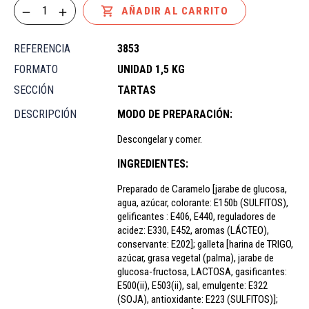

AÑADIR AL CARRITO
REFERENCIA
3853
FORMATO
UNIDAD 1,5 KG
SECCIÓN
TARTAS
DESCRIPCIÓN
MODO DE PREPARACIÓN:
Descongelar y comer.
INGREDIENTES:
Preparado de Caramelo [jarabe de glucosa,
agua, azúcar, colorante: E150b (SULFITOS),
gelificantes : E406, E440, reguladores de
acidez: E330, E452, aromas (LÁCTEO),
conservante: E202]; galleta [harina de TRIGO,
azúcar, grasa vegetal (palma), jarabe de
glucosa-fructosa, LACTOSA, gasificantes:
E500(ii), E503(ii), sal, emulgente: E322
(SOJA), antioxidante: E223 (SULFITOS)];