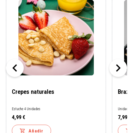


Crepes naturales
Brazo
Estuche 4 Unidades
Unidad 40
4,99 €
7,99 €
Precio
Precio


Añadir