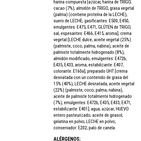
harina compuesta [azúcar, harina de TRIGO,
cacao (7%), almidón de TRIGO, grasa vegetal
(palma) (contiene proteína de la LECHE),
suero de LECHE, gasificantes: E500, E450,
emulgentes: E475, E471, GLÚTEN de TRIGO,
sal, espesantes: E466, E415, aroma]; crema
vegetal [LECHE dulce, aceite vegetal (25%)
(palmiste, coco, palma, nabina), aceite de
palmiste totalmente hidrogenado (8%),
almidón modificado, emulgentes: E472b,
E435, E433, aroma, estabilizante: E407,
colorante: E160a]; preparado UHT [crema
desnatada con un contenido de grasa del
15% (40%), LECHE desnatada, aceite vegetal
(22%) (palmiste, coco, palma, nabina),
aceite de palmiste totalmente hidrogenado
(7%), emulgentes: E472b, E435, E433, E471,
estabilizante: E401]; agua; azúcar; HUEVO
entero pasteurizado; aceite de girasol;
gelatina en polvo; LECHE en polvo;
conservador: E202; palo de canela.
ALÉRGENOS: